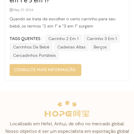
em 1 e 3 em 1?
May 27, 2024
Quando se trata de escolher o certo carrinho para seu
bebê, os termos “2 em 1” e “3 em 1” surgem
frequentemente, deixando muitos pais se perguntando
TAGS QUENTES :
Carrinho 2 Em 1
Carrinho 3 Em 1
sobre as diferenças. Compreender essas opções é
Carrinhos De Bebê
Cadeiras Altas
Berços
fundamental para tomar uma decisão informada que
atenda às necessidades de sua família. Car...
Cercadinhos Portáteis
CONSULTE MAIS INFORMAÇÃO
Localizado em Hefei, Anhui, de olho no mercado global.
Nosso objetivo é ser um especialista em exportação global