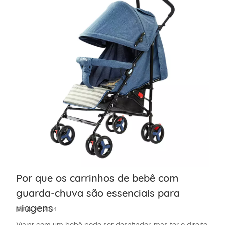
Por que os carrinhos de bebê com
guarda-chuva são essenciais para
viagens
Dec 26, 2024
Viajar com um bebê pode ser desafiador, mas ter o direito