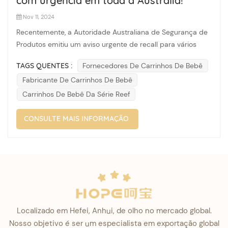
com urgência em toda a Austrália!
Nov 11, 2024
Recentemente, a Autoridade Australiana de Segurança de
Produtos emitiu um aviso urgente de recall para vários
carrinhos de bebê, o que atraiu a atenção generalizada
TAGS QUENTES :
Fornecedores De Carrinhos De Bebê
dos pais. Os produtos recolhidos são os carrinhos de bebê
Fabricante De Carrinhos De Bebê
da série Reef da marca Silver Cross, incluindo os modelos
Reef Earth, Reef Ne...
Carrinhos De Bebê Da Série Reef
CONSULTE MAIS INFORMAÇÃO
Localizado em Hefei, Anhui, de olho no mercado global.
Nosso objetivo é ser um especialista em exportação global