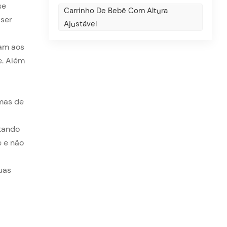
se
Carrinho De Bebê Com Altura
 ser
Ajustável
dam aos
e. Além
mas de
itando
e e não
uas