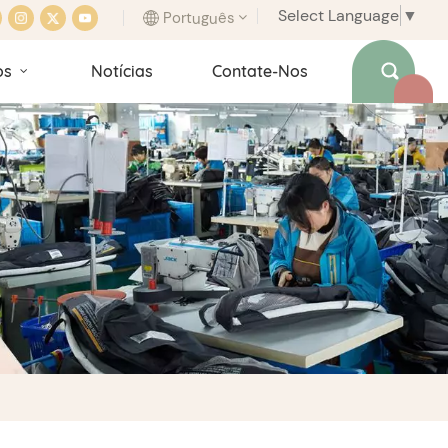
Select Language
▼
Português
os
Notícias
Contate-Nos
English
français
italiano
español
português