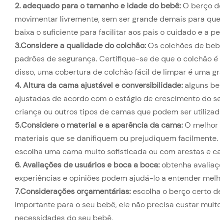
2. adequado para o tamanho e idade do bebê:
O berço de
movimentar livremente, sem ser grande demais para que o
baixa o suficiente para facilitar aos pais o cuidado e a p
3.Considere a qualidade do colchão:
Os colchões de beb
padrões de segurança. Certifique-se de que o colchão é 
disso, uma cobertura de colchão fácil de limpar é uma 
4. Altura da cama ajustável e conversibilidade:
alguns be
ajustadas de acordo com o estágio de crescimento do 
criança ou outros tipos de camas que podem ser utiliza
5.Considere o material e a aparência da cama:
O melhor é
materiais que se danifiquem ou prejudiquem facilmente.
escolha uma cama muito sofisticada ou com arestas e ca
6. Avaliações de usuários e boca a boca:
obtenha avaliaç
experiências e opiniões podem ajudá-lo a entender mel
7.
Considerações orçamentárias:
escolha o berço certo d
importante para o seu bebê, ele não precisa custar mui
necessidades do seu bebê.