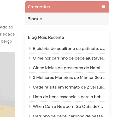
Categorias
Blogue
uado ao
ariedade
Blog Mais Recente
 berço
Bicicleta de equilíbrio ou patinete: qual é a melhor opção para crianças de 2 a 6 anos?
O melhor carrinho de bebê ajustável para pais altos e baixos: conforto para todos os cuidadores.
Cinco ideias de presentes de Natal emocionantes para novos pais
3 Melhores Maneiras de Manter Seu Bebê Aquecido no Carrinho: Um Guia para o Inverno
Cadeira alta em formato de Z versus cadeira alta comum: qual é a melhor para o seu filho?
Lista de itens essenciais para o bebê: o que pode esperar e por quê?
When Can a Newborn Go Outside? A Parent’s Guide to Safe Outdoor Adventures
Carrinho de bebê, carrinho de passeio, carrinho de bebê portátil: qual a diferença?