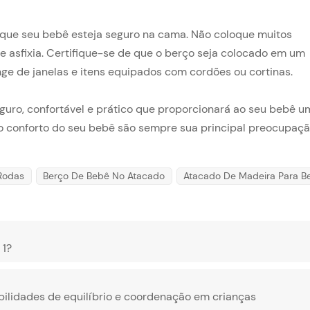
de que seu bebê esteja seguro na cama. Não coloque muitos
de asfixia. Certifique-se de que o berço seja colocado em um
e de janelas e itens equipados com cordões ou cortinas.
guro, confortável e prático que proporcionará ao seu bebê u
o conforto do seu bebê são sempre sua principal preocupaçã
Rodas
Berço De Bebê No Atacado
Atacado De Madeira Para B
 1?
habilidades de equilíbrio e coordenação em crianças