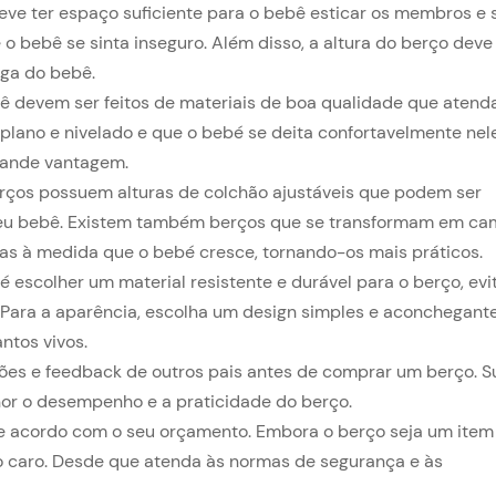
ve ter espaço suficiente para o bebê esticar os membros e 
 bebê se sinta inseguro. Além disso, a altura do berço deve
ega do bebê.
ê devem ser feitos de materiais de boa qualidade que aten
plano e nivelado e que o bebé se deita confortavelmente nel
grande vantagem.
rços possuem alturas de colchão ajustáveis que podem ser
seu bebê. Existem também berços que se transformam em ca
das à medida que o bebé cresce, tornando-os mais práticos.
 escolher um material resistente e durável para o berço, ev
 Para a aparência, escolha um design simples e aconchegant
ntos vivos.
ões e feedback de outros pais antes de comprar um berço. S
hor o desempenho e a praticidade do berço.
e acordo com o seu orçamento. Embora o berço seja um item
to caro. Desde que atenda às normas de segurança e às