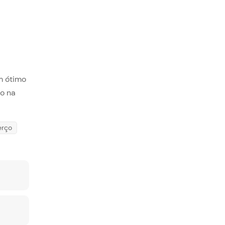
m ótimo
o na
erço