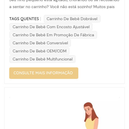
a sentar no carrinho? Você não está sozinho! Muitos pais
têm dificuldade em deixar o bebê confortável no carrinho.
TAGS QUENTES :
Carrinho De Bebê Dobrável
A boa notícia é que, com um pouco de paciência e
Carrinho De Bebê Com Encosto Ajustável
algumas estratégias inteligentes, você pode ajudar seu
bebê não apenas a tolera...
Carrinho De Bebê Em Promoção De Fábrica
Carrinho De Bebê Conversível
Carrinho De Bebê OEM/ODM
Carrinho De Bebê Multifuncional
CONSULTE MAIS INFORMAÇÃO