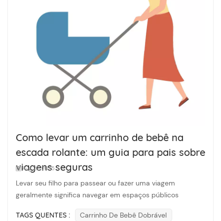
Como levar um carrinho de bebê na
escada rolante: um guia para pais sobre
viagens seguras
Aug 22, 2025
Levar seu filho para passear ou fazer uma viagem
geralmente significa navegar em espaços públicos
movimentados - shoppings, aeroportos, estações de trem
TAGS QUENTES :
Carrinho De Bebê Dobrável
- e um desafio comum que os pais enfrentam é usar uma