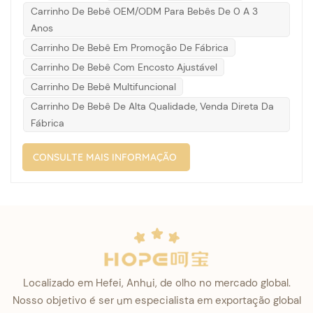
Carrinho De Bebê OEM/ODM Para Bebês De 0 A 3
escada rolante com carrinho de bebêEmbora os
Anos
elevadores sejam sempre a opção mais segura para...
Carrinho De Bebê Em Promoção De Fábrica
Carrinho De Bebê Com Encosto Ajustável
Carrinho De Bebê Multifuncional
Carrinho De Bebê De Alta Qualidade, Venda Direta Da
Fábrica
CONSULTE MAIS INFORMAÇÃO
Localizado em Hefei, Anhui, de olho no mercado global.
Nosso objetivo é ser um especialista em exportação global