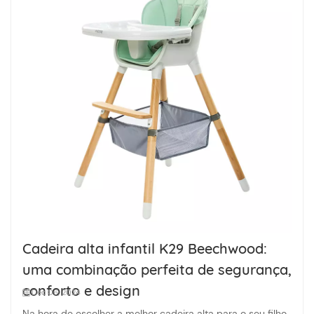
Cadeira alta infantil K29 Beechwood:
uma combinação perfeita de segurança,
conforto e design
Dec 06, 2024
Na hora de escolher a melhor cadeira alta para o seu filho,