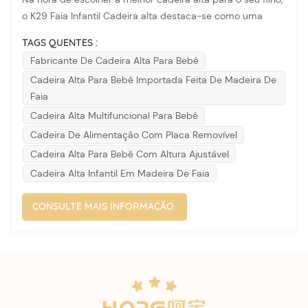
o K29 Faia Infantil Cadeira alta destaca-se como uma
opção superior. Projetada com atenção meticulosa aos
TAGS QUENTES :
detalhes, esta cadeira oferece segurança, funcionalidade e
Fabricante De Cadeira Alta Para Bebê
estilo, tornando-a um complemento essencial para
Cadeira Alta Para Bebê Importada Feita De Madeira De
qualquer casa com crian...
Faia
Cadeira Alta Multifuncional Para Bebê
Cadeira De Alimentação Com Placa Removível
Cadeira Alta Para Bebê Com Altura Ajustável
Cadeira Alta Infantil Em Madeira De Faia
CONSULTE MAIS INFORMAÇÃO