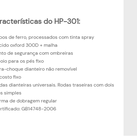
racterísticas do HP-301:
bos de ferro, processados ​​com tinta spray
cido oxford 300D + malha
nto de segurança com ombreiras
oio para os pés fixo
ra-choque dianteiro não removível
costo fixo
das dianteiras universais. Rodas traseiras com dois
os simples
rma de dobragem regular
rtificado: GB14748-2006