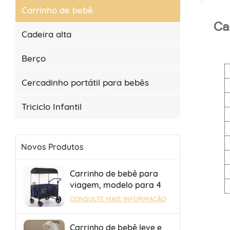
Carrinho de bebê
Ca
Cadeira alta
Berço
Cercadinho portátil para bebês
Triciclo Infantil
Novos Produtos
Carrinho de bebê para
viagem, modelo para 4
bebês, com sistema
CONSULTE MAIS INFORMAÇÃO
dobrável e portátil para
reboque.
Carrinho de bebê leve e