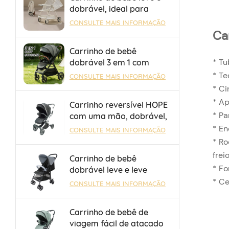
dobrável, ideal para
viagens aéreas e de trem
CONSULTE MAIS INFORMAÇÃO
de alta velocidade.
Ca
Carrinho de bebê
* Tu
dobrável 3 em 1 com
personalização
* Te
CONSULTE MAIS INFORMAÇÃO
OEM/ODM e assento
* Ci
reversível e encosto
* Ap
Carrinho reversível HOPE
ajustável
* Pa
com uma mão, dobrável,
seguro e durável com
* En
CONSULTE MAIS INFORMAÇÃO
barra de bagagem para
* Ro
passeios
frei
Carrinho de bebê
* Fo
dobrável leve e leve
OEM/ODM com freio de
* Ce
CONSULTE MAIS INFORMAÇÃO
um toque para crianças
de 0 a 36 meses
Carrinho de bebê de
viagem fácil de atacado