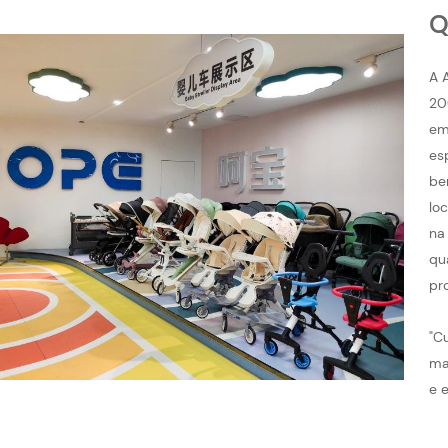
Q
A 
20
em
es
be
lo
na
qu
pr
"C
ma
e 