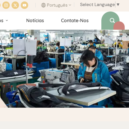
Select Language
▼
Português
os
Notícias
Contate-Nos
English
français
italiano
español
português