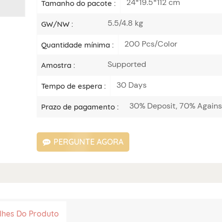
24*19.5*112 cm
Tamanho do pacote :
5.5/4.8 kg
GW/NW :
200 Pcs/Color
Quantidade mínima :
Supported
Amostra :
30 Days
Tempo de espera :
30% Deposit, 70% Against
Prazo de pagamento :
PERGUNTE AGORA
lhes Do Produto