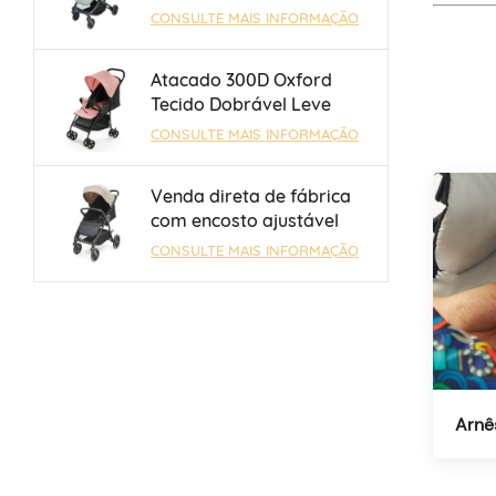
OEM/ODM com barra de
CONSULTE MAIS INFORMAÇÃO
bagagem e barra de alça
reversível para 0 a 3 anos
Atacado 300D Oxford
Tecido Dobrável Leve
Guarda-chuva Carrinho
CONSULTE MAIS INFORMAÇÃO
de Bebê Com Freio de Um
Toque
Venda direta de fábrica
com encosto ajustável
mecanicamente de 3
CONSULTE MAIS INFORMAÇÃO
posições para carrinho de
bebê de 0 a 3 anos
Arnê