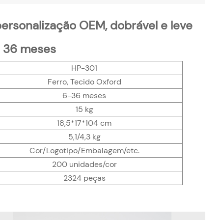
ersonalização OEM, dobrável e leve
a 36 meses
HP-301
Ferro, Tecido Oxford
6-36 meses
15 kg
18,5*17*104 cm
5,1/4,3 kg
Cor/Logotipo/Embalagem/etc.
200 unidades/cor
2324 peças