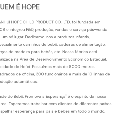
UEM É HOPE
ANHUI HOPE CHILD PRODUCT CO., LTD. foi fundada em
09 e integrou P&D, produção, vendas e serviço pós-venda
 um só lugar. Dedicamo-nos a produtos infantis,
pecialmente carrinhos de bebê, cadeiras de alimentação,
rços de madeira para bebês, etc. Nossa fábrica está
calizada na Área de Desenvolvimento Econômico Estadual,
 cidade de Hefei. Possuímos mais de 6.000 metros
adrados de oficina, 300 funcionários e mais de 10 linhas de
odução automáticas.
uide do Bebê, Promova a Esperança" é o espírito da nossa
rca. Esperamos trabalhar com clientes de diferentes países
espalhar esperança para pais e bebês em todo o mundo.