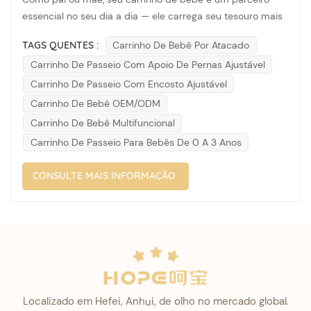
essencial no seu dia a dia — ele carrega seu tesouro mais
precioso por inúmeras ruas e bairros. Mas você já parou
TAGS QUENTES :
Carrinho De Bebê Por Atacado
para pensar em como cuidar desse equipamento tão
Carrinho De Passeio Com Apoio De Pernas Ajustável
importante? A manutenção regular não só prolonga a vida
útil do seu carrinho, como ta...
Carrinho De Passeio Com Encosto Ajustável
Carrinho De Bebê OEM/ODM
Carrinho De Bebê Multifuncional
Carrinho De Passeio Para Bebês De 0 A 3 Anos
CONSULTE MAIS INFORMAÇÃO
Localizado em Hefei, Anhui, de olho no mercado global.