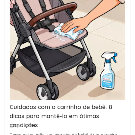
Cuidados com o carrinho de bebê: 8
dicas para mantê-lo em ótimas
condições
Sep 17, 2025
Como pai ou mãe, seu carrinho de bebê é um parceiro