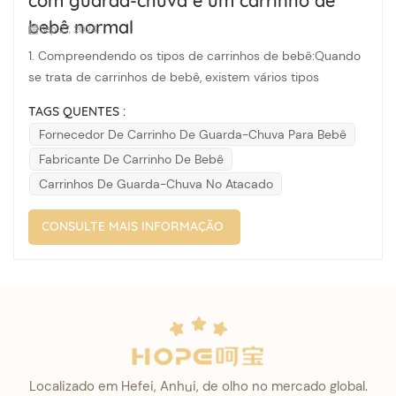
com guarda-chuva e um carrinho de
bebê normal
Sep 27, 2024
1. Compreendendo os tipos de carrinhos de bebê:Quando
se trata de carrinhos de bebê, existem vários tipos
disponíveis no mercado. Duas opções populares são o
TAGS QUENTES :
carrinho guarda-chuva e o carrinho de bebê normal.
Fornecedor De Carrinho De Guarda-Chuva Para Bebê
Compreender as diferenças entre eles o ajudará a tomar
Fabricante De Carrinho De Bebê
uma decisão informada. 2. Carr...
Carrinhos De Guarda-Chuva No Atacado
CONSULTE MAIS INFORMAÇÃO
Localizado em Hefei, Anhui, de olho no mercado global.